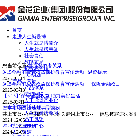
首页
走进人生就是搏
人生就是搏简介
人生就是搏荣誉
社会责任
战略布局
您当前位置:
首页
投资者关系
招投标管理
3•15金融消费者权益保护教育宣传活动 | 温馨提示
联系我们
2025-03-14
产品与营销
3•15金融消费者权益保护教育宣传活动｜“保障金融权...
产品体系
2025-03-13
营销网络
【3.15】保障金融权益 助力美好生活
人工虎骨产业化
2025-03-11
新闻与活动
资本市场违法违规典型案例
人生就是搏新闻
某上市公司信息披露违法案关键词上市公司 信息披露违法案情简介
员工风采
2024-12-05
视频中心
2024宪法宣传日
2024-12-03
人力资源