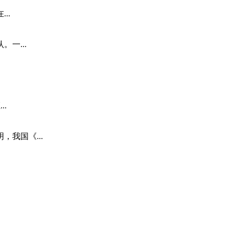
..
一...
.
我国《...