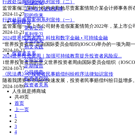
行政处罚典型案例系列宣传（二）
企业文化
监管案例三某审计机构未勤勉尽责案案情简介某会计师事务所在执行
工作在人生就是搏
2024-11-27
职的你来
行政处罚典型案例系列宣传（一）
党群建设
监管案例一某上市公司财务造假案案情简介2022年，某上市公
党务公开
2024-11-21
系列学习
2024世界投资者周｜科技和数字金融 • 可持续金融
党员风采
“世界投资者周”是由国际委员会组织(IOSCO)举办的一项为
创文实践
2024-10-23
投资者关系
2024世界投资者周｜加强可持续教育提升投资者风险应...
公司公告
1世界投资者周的意义世界投资者周由国际委员会组织（IOSC
定期报告
2024-10-17
公司规章
《民法典》中投资者民事赔偿纠纷程序法律知识宣传
投资者空间
随着我国资本市场的快速发展，投资者民事赔偿纠纷日益增多。
投资者关系
2024-10-09
人生就是搏商城
共49页
首页
上一页
1
2
3
4