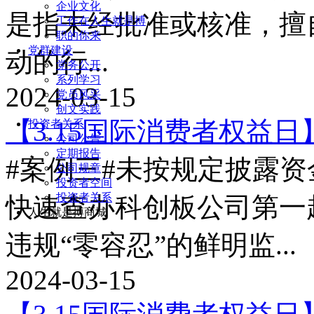
企业文化
是指未经批准或核准，擅
工作在人生就是搏
职的你来
党群建设
动的行...
党务公开
系列学习
2024-03-15
党员风采
创文实践
【3.15国际消费者权益日
投资者关系
公司公告
定期报告
#案例三#未按规定披露
公司规章
投资者空间
投资者关系
快速查办科创板公司第一
人生就是搏商城
违规“零容忍”的鲜明监...
2024-03-15