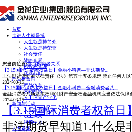
首页
走进人生就是搏
人生就是搏简介
人生就是搏荣誉
社会责任
战略布局
您当前位置:
首页
投资者关系
招投标管理
【3.15国际消费者权益日】金融小科普—非法期货...
联系我们
非法期货活动的法律责任《法》第五十五条规定:禁止任何人以下
产品与营销
2024-03-15
产品体系
【3.15国际消费者权益日】金融小科普—金融消费者八...
营销网络
金融消费者八项基本权利01财产安全权金融机构应当依法保障
人工虎骨产业化
2024-03-15
新闻与活动
【3.15国际消费者权益日
人生就是搏新闻
员工风采
视频中心
非法期货早知道1.什么
人力资源