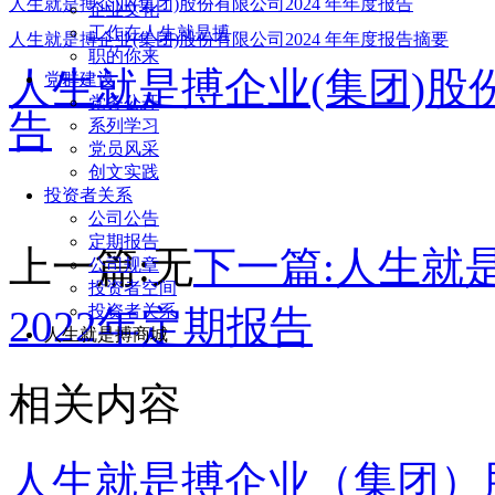
人生就是搏企业(集团)股份有限公司2024 年年度报告
企业文化
工作在人生就是搏
人生就是搏企业(集团)股份有限公司2024 年年度报告摘要
职的你来
人生就是搏企业(集团)股份
党群建设
党务公开
告
系列学习
党员风采
创文实践
投资者关系
公司公告
定期报告
上一篇:
无
下一篇:
人生就
公司规章
投资者空间
投资者关系
2022年定期报告
人生就是搏商城
相关内容
人生就是搏企业（集团）股份