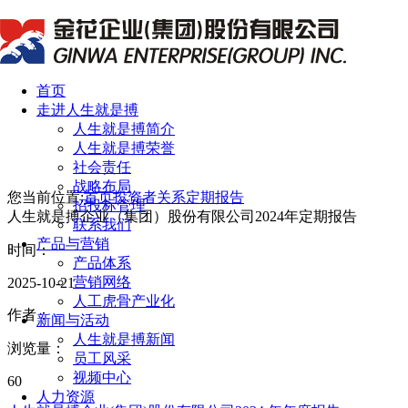
首页
走进人生就是搏
人生就是搏简介
人生就是搏荣誉
社会责任
战略布局
您当前位置:
首页
投资者关系
定期报告
招投标管理
人生就是搏企业（集团）股份有限公司2024年定期报告
联系我们
产品与营销
时间：
产品体系
营销网络
2025-10-21
人工虎骨产业化
作者：
新闻与活动
人生就是搏新闻
浏览量：
员工风采
视频中心
60
人力资源